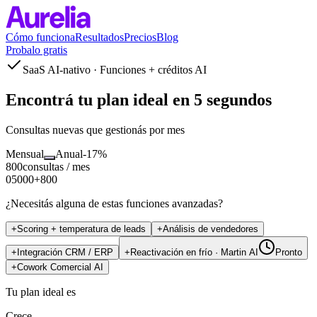
Cómo funciona
Resultados
Precios
Blog
Probalo gratis
SaaS AI-nativo · Funciones + créditos AI
Encontrá tu plan ideal
en 5 segundos
Consultas nuevas que gestionás por mes
Mensual
Anual
-17%
800
consultas / mes
0
5000
+
800
¿Necesitás alguna de estas funciones avanzadas?
+
Scoring + temperatura de leads
+
Análisis de vendedores
+
Integración CRM / ERP
+
Reactivación en frío · Martin AI
Pronto
+
Cowork Comercial AI
Tu plan ideal es
Crece