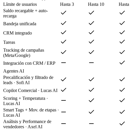
Límite de usuarios
Hasta 3
Hasta 10
Hasta
Saldo recargable + auto-
recarga
Bandeja unificada
CRM integrado
Tareas
Tracking de campañas
(Meta/Google)
Integración con CRM / ERP
Agentes AI
Precalificación y filtrado de
leads · Sofi AI
Copilot Comercial · Lucas AI
Scoring + Temperatura ·
Lucas AI
Smart Tags + Mov. de etapas ·
Lucas AI
Análisis y Performance de
vendedores · Axel AI