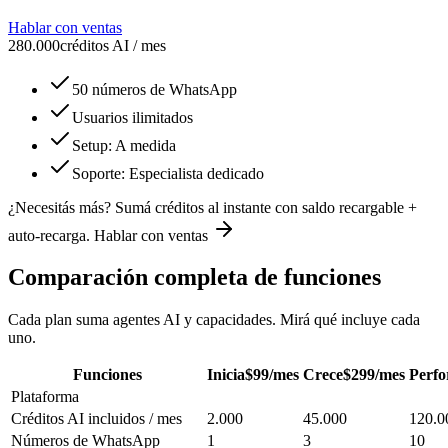
Hablar con ventas
280.000
créditos AI / mes
50 números de WhatsApp
Usuarios ilimitados
Setup: A medida
Soporte: Especialista dedicado
¿Necesitás más? Sumá créditos al instante con saldo recargable +
auto-recarga.
Hablar con ventas
Comparación completa de funciones
Cada plan suma agentes AI y capacidades. Mirá qué incluye cada
uno.
Funciones
Inicia
$
99
/mes
Crece
$
299
/mes
Perf
Plataforma
Créditos AI incluidos / mes
2.000
45.000
120.0
Números de WhatsApp
1
3
10