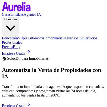
Características
Agentes IA
Industrias
Educación
Viajes
Automotriz
Inmobiliaria
Seguros
Salud
Servicios
Profesionales
Precios
Blog
Empieza Gratis
🏠 Solución para Inmobiliarias
Automatiza la Venta de Propiedades con
IA
Transforma tu inmobiliaria con agentes IA que responden consultas,
califican compradores y programan visitas las 24 horas del día,
aumentando tus ventas hasta un 280%.
Empieza Gratis