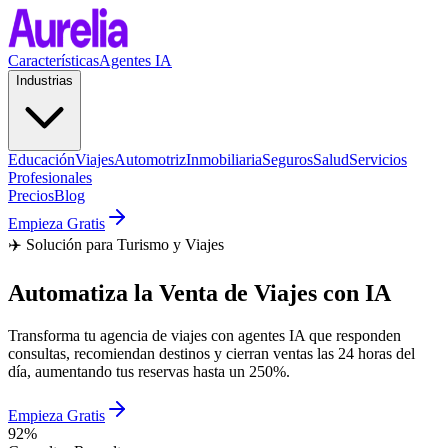
Características
Agentes IA
Industrias
Educación
Viajes
Automotriz
Inmobiliaria
Seguros
Salud
Servicios
Profesionales
Precios
Blog
Empieza Gratis
✈️ Solución para Turismo y Viajes
Automatiza la Venta de Viajes con IA
Transforma tu agencia de viajes con agentes IA que responden
consultas, recomiendan destinos y cierran ventas las 24 horas del
día, aumentando tus reservas hasta un 250%.
Empieza Gratis
92%