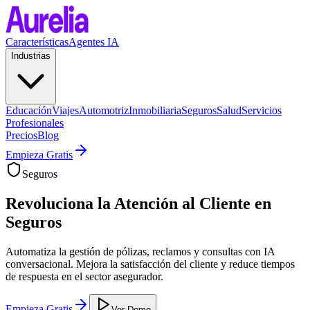
Características
Agentes IA
Industrias
Educación
Viajes
Automotriz
Inmobiliaria
Seguros
Salud
Servicios
Profesionales
Precios
Blog
Empieza Gratis
Seguros
Revoluciona la Atención al Cliente en
Seguros
Automatiza la gestión de pólizas, reclamos y consultas con IA
conversacional. Mejora la satisfacción del cliente y reduce tiempos
de respuesta en el sector asegurador.
Empieza Gratis
Ver Demo